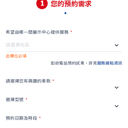
1
您的預約需求
希望由哪一間展示中心提供服務
S-CROSS
CARRY
NT$980,000起
NT$499,000起
此欄位必填
如欲電話預約試乘，詳見
服務據點資訊
購車幫手
預約試乘
線上賞車
據點資訊
請選擇您有興趣的車款
購車試算
車款比較
選擇型號
最新消息
預約日期及時段
最新車訊
購車優惠
車主活動