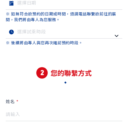
品牌新知
公告訊息
召回公告
※ 如無符合欲預約的日期或時間，煩請電話聯繫欲前往的展
探索SUZUKI
間，我們將由專人為您服務。
車款特輯
研究開發
動力科技與安全配備
※ 後續將由專人與您再次確認預約時段。
車主專區
車主APP
新車車主調查
原廠精品
2
預約保修
車主登入
您的聯繫方式
姓名