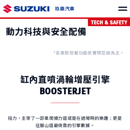
玖鼎汽車
TECH & SAFETY
車款介紹
動力科技與安全配備
*各車款搭載功能依實際型錄為主。
SWIFT
e VITARA
缸內直噴渦輪增壓引擎
NT$730,000起
NT$1,150,000起
BOOSTERJET
扭力，主宰了一部車爬坡力道或是在過彎時的樂趣；更是
THE NEW Jimny
VITARA
征服山道最倚靠的引擎數據。
NT$849,000起
NT$1,040,000起