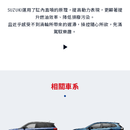
SUZUKI運用了缸內直噴的原理，提高動力表現，更顯著提
升燃油效率、降低排廢污染。
且近乎感受不到渦輪所帶來的遲滯，操控隨心所欲，充滿
駕馭樂趣。
S-CROSS
CARRY
NT$980,000起
NT$499,000起
購車幫手
預約試乘
線上賞車
據點資訊
相關車系
購車試算
車款比較
最新消息
最新車訊
購車優惠
車主活動