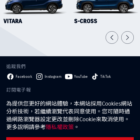
品牌新知
公告訊息
召回公告
VITARA
S-CROSS
探索SUZUKI
車款特輯
研究開發
動力科技與安全配備
車主專區
追蹤我們
車主APP
新車車主調查
原廠精品
Facebook
Instagram
YouTube
TikTok
預約保修
車主登入
訂閱電子報
為提供您更好的網站體驗，本網站採用Cookies網站
訂閱
分析技術，若繼續瀏覽代表同意使用。您可隨時通
過網路瀏覽器設定更改並刪除Cookie來取消使用。
GLOBAL SUZUKI
日本鈴木
經銷商一覽
試乘條款
更多說明請參考
隱私權政策
。
隱私權聲明
聯絡我們