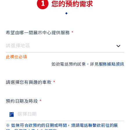
1
您的預約需求
希望由哪一間展示中心提供服務
S-CROSS
CARRY
NT$980,000起
NT$499,000起
此欄位必填
如欲電話預約試乘，詳見
服務據點資訊
購車幫手
預約試乘
線上賞車
據點資訊
請選擇您有興趣的車款
購車試算
車款比較
預約日期及時段
最新消息
最新車訊
購車優惠
車主活動
※ 如無符合欲預約的日期或時間，煩請電話聯繫欲前往的展