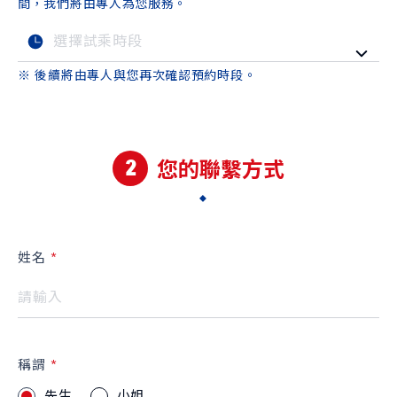
品牌新知
公告訊息
召回公告
間，我們將由專人為您服務。
探索SUZUKI
※ 後續將由專人與您再次確認預約時段。
車款特輯
研究開發
動力科技與安全配備
車主專區
2
您的聯繫方式
車主APP
新車車主調查
原廠精品
預約保修
車主登入
姓名
稱謂
先生
小姐