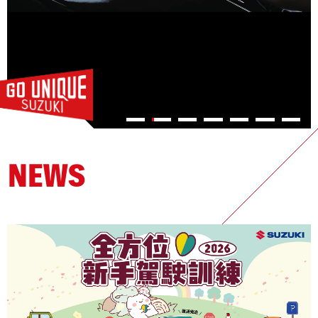
S-CROSS
CARRY
NT$980,000起
NT$499,000起
NEWS
購車幫手
預約試乘
線上賞車
據點資訊
購車試算
車款比較
最新消息
最新車訊
購車優惠
車主活動