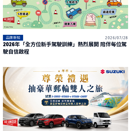
品牌新知
公告訊息
召回公告
探索SUZUKI
車款特輯
研究開發
動力科技與安全配備
2026/07/28
品牌新知
2026年「全方位新手駕駛訓練」熱烈展開 陪伴每位駕
車主專區
駛自信啟程
車主APP
新車車主調查
原廠精品
預約保修
車主登入