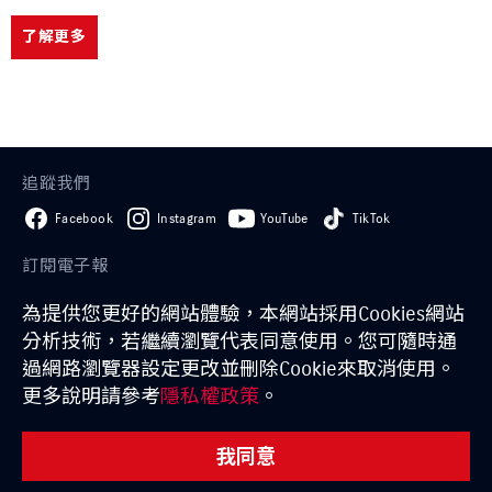
了解更多
追蹤我們
Facebook
Instagram
YouTube
TikTok
訂閱電子報
為提供您更好的網站體驗，本網站採用Cookies網站
訂閱
分析技術，若繼續瀏覽代表同意使用。您可隨時通
過網路瀏覽器設定更改並刪除Cookie來取消使用。
GLOBAL SUZUKI
日本鈴木
經銷商一覽
試乘條款
更多說明請參考
隱私權政策
。
隱私權聲明
聯絡我們
我同意
TAIWAN SUZUKI Automobile Corp. All rights Reserved.
購車試算
據點資訊
預約試乘
線上賞車