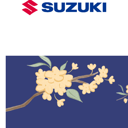
S-CROSS
CARRY
NT$980,000起
NT$499,000起
購車幫手
預約試乘
線上賞車
據點資訊
購車試算
車款比較
最新消息
最新車訊
購車優惠
車主活動