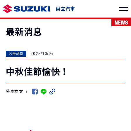
尚立汽車
NEWS
車款介紹
最新消息
2025/10/04
公告訊息
中秋佳節愉快！
SWIFT
e VITARA
NT$730,000起
NT$1,150,000起
分享本文
/
THE NEW Jimny
VITARA
NT$849,000起
NT$1,040,000起