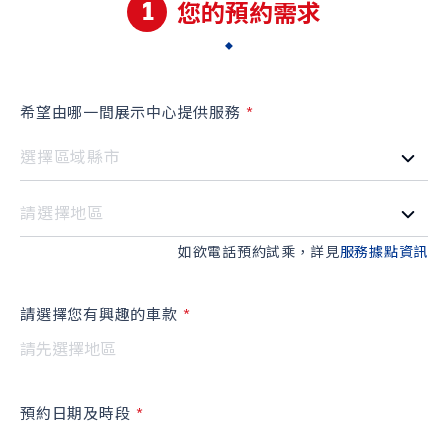
1
您的預約需求
希望由哪一間展示中心提供服務
S-CROSS
CARRY
NT$980,000起
NT$499,000起
購車幫手
如欲電話預約試乘，詳見
服務據點資訊
預約試乘
線上賞車
據點資訊
購車試算
車款比較
請選擇您有興趣的車款
請先選擇地區
最新消息
預約日期及時段
最新車訊
購車優惠
車主活動