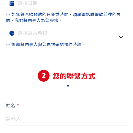
品牌新知
公告訊息
召回公告
※ 如無符合欲預約的日期或時間，煩請電話聯繫欲前往的展
探索SUZUKI
間，我們將由專人為您服務。
車款特輯
研究開發
動力科技與安全配備
※ 後續將由專人與您再次確認預約時段。
車主專區
車主APP
新車車主調查
原廠精品
2
預約保修
車主登入
您的聯繫方式
姓名