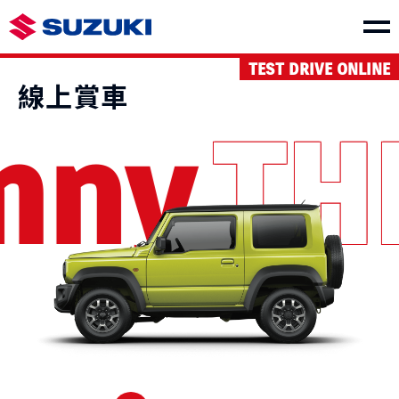
TEST DRIVE ONLINE
車款介紹
線上賞車
mny
TH
SWIFT
e VITARA
NT$730,000起
NT$1,150,000起
THE NEW Jimny
VITARA
NT$849,000起
NT$1,040,000起