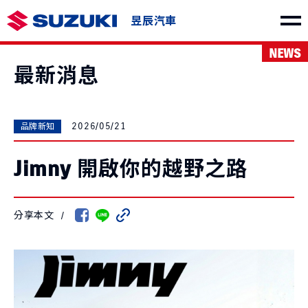
昱辰汽車
NEWS
車款介紹
最新消息
2026/05/21
品牌新知
Jimny 開啟你的越野之路
SWIFT
e VITARA
NT$730,000起
NT$1,150,000起
分享本文
/
THE NEW Jimny
VITARA
NT$849,000起
NT$1,040,000起