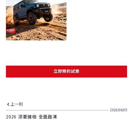
品牌新知
公告訊息
召回公告
探索SUZUKI
車款特輯
研究開發
動力科技與安全配備
車主專區
車主APP
新車車主調查
原廠精品
立即預約試乘
預約保修
車主登入
上一則
2026/06/05
2026 涼夏健檢 全面啟凍