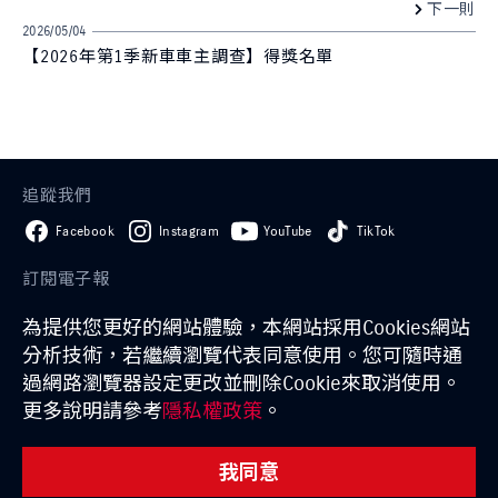
下一則
2026/05/04
【2026年第1季新車車主調查】得獎名單
追蹤我們
Facebook
Instagram
YouTube
TikTok
訂閱電子報
為提供您更好的網站體驗，本網站採用Cookies網站
訂閱
分析技術，若繼續瀏覽代表同意使用。您可隨時通
過網路瀏覽器設定更改並刪除Cookie來取消使用。
GLOBAL SUZUKI
日本鈴木
經銷商一覽
試乘條款
更多說明請參考
隱私權政策
。
隱私權聲明
聯絡我們
我同意
TAIWAN SUZUKI Automobile Corp. All rights Reserved.