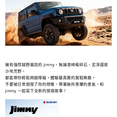
S-CROSS
CARRY
NT$980,000起
NT$499,000起
購車幫手
擁有強悍越野基因的 Jimny，無論是崎嶇碎石、泥濘還是
沙地荒野，
預約試乘
線上賞車
據點資訊
都能帶你輕鬆跨越障礙，體驗最真實的駕馭樂趣。
購車試算
車款比較
不要被日常侷限了你的想像，帶著無所畏懼的勇氣，和
Jimny 一起寫下全新的探險故事！
最新消息
最新車訊
購車優惠
車主活動