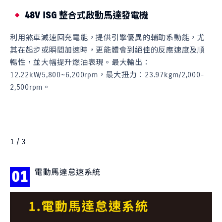
全新 1.4L缸內直噴渦輪增壓引擎
SUZUKI運用了缸內直噴的原理，輔以48V輕油電科技，幾乎
感受不到渦輪所帶來的遲滯，更創下 23.97kgm/2,000-
2,500rpm 出色的扭力，操縱隨心所欲，充滿駕馭樂趣。
絕佳油耗：19.1km/L
最大馬力：110.02ps / 4,400rpm
最大扭力：23.97kgm / 2,000-2,500rpm。
1 / 3
電動馬達怠速系統
01
0