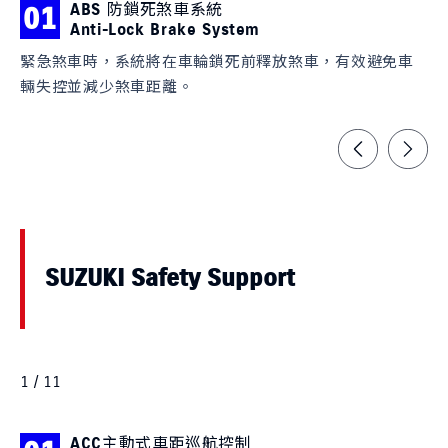
ABS 防鎖死煞車系統
01
0
Anti-Lock Brake System
緊急煞車時，系統將在車輪鎖死前釋放煞車，有效避免車
當
輛失控並減少煞車距離。
煞
SUZUKI Safety Support
1 / 11
ACC主動式車距巡航控制