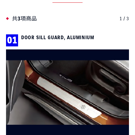
共3項商品
1 / 3
DOOR SILL GUARD, ALUMINIUM
01
0