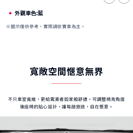
外觀車色:灰
※圖示僅供參考，實際請依實車為主。
寬敞空間愜意無界
不只車室寬敞，更給駕乘者如家般舒適。可調整椅背角度
後座椅的貼心設計，讓每趟旅途，自在愜意。