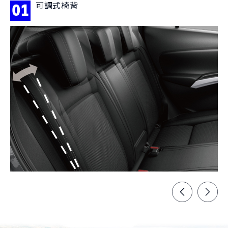
可調式椅背
01
0