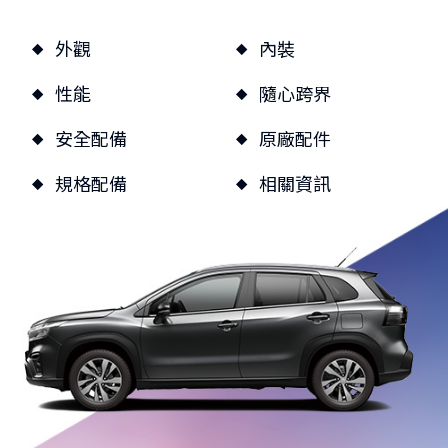
品牌新知
公告訊息
召回公告
外觀
內裝
探索SUZUKI
性能
隨心跨界
車款特輯
研究開發
動力科技與安全配備
安全配備
原廠配件
車主專區
規格配備
相關資訊
車主APP
新車車主調查
原廠精品
預約保修
車主登入