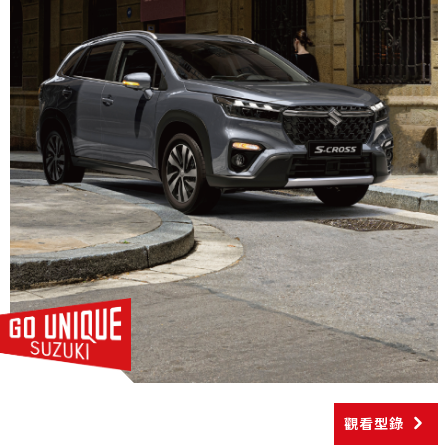
CARRY
NT$499,000起
購車幫手
預約試乘
線上賞車
據點資訊
購車試算
車款比較
最新消息
最新車訊
購車優惠
車主活動
觀看型錄