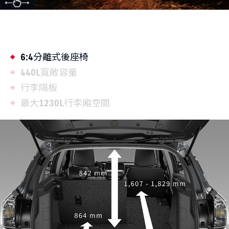
6:4分離式後座椅
440L寬敞容量
行李隔板
最大1230L行李廂空間