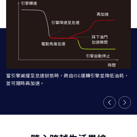
當引擎減緩至怠速狀態時，將由ISG運轉引擎並降低油耗，
透
並可隨時再加速。