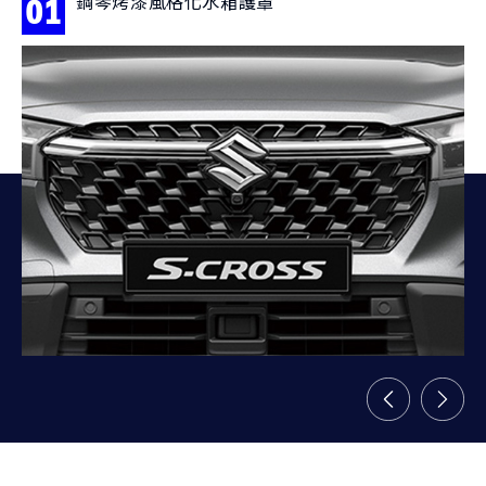
鋼琴烤漆風格化水箱護罩
01
0