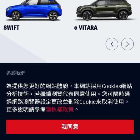
SWIFT
e VITARA
追蹤我們
Facebook
Instagram
YouTube
TikTok
為提供您更好的網站體驗，本網站採用Cookies網站
分析技術，若繼續瀏覽代表同意使用。您可隨時通
訂閱電子報
過網路瀏覽器設定更改並刪除Cookie來取消使用。
更多說明請參考
隱私權政策
。
訂閱
我同意
GLOBAL SUZUKI
日本鈴木
經銷商一覽
試乘條款
購車試算
據點資訊
預約試乘
線上賞車
隱私權聲明
聯絡我們