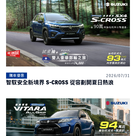
品牌新知
公告訊息
召回公告
探索SUZUKI
車款特輯
研究開發
動力科技與安全配備
車主專區
車主APP
新車車主調查
原廠精品
2026/07/31
購車優惠
預約保修
車主登入
智馭安全新境界 S-CROSS 從容劃開夏日熱浪