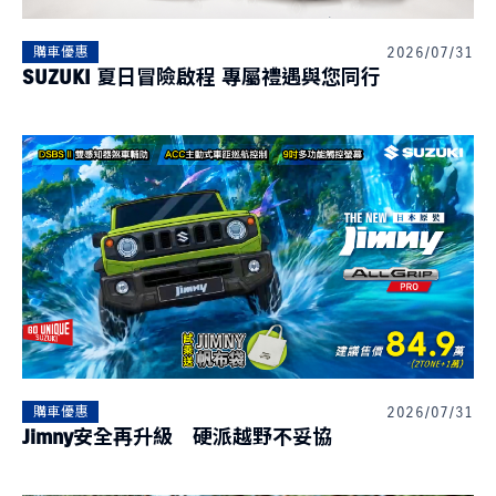
2026/07/31
購車優惠
SUZUKI 夏日冒險啟程 專屬禮遇與您同行
S-CROSS
CARRY
NT$980,000起
NT$499,000起
購車幫手
預約試乘
線上賞車
據點資訊
購車試算
車款比較
2026/07/31
最新消息
購車優惠
Jimny安全再升級 硬派越野不妥協
最新車訊
購車優惠
車主活動