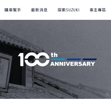
購車幫手
最新消息
探索SUZUKI
車主專區
款比較
車主登入
召回公告
S-CROSS
NT$1,040,000起
NT$980,000起