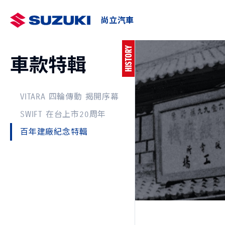
尚立汽車
HISTORY
車款特輯
最新車訊
車主AP
預約
VITARA 四輪傳動 揭開序幕
SWIFT 在台上市20周年
百年建廠紀念特輯
SWIFT
e VITARA
NT$730,000起
NT$