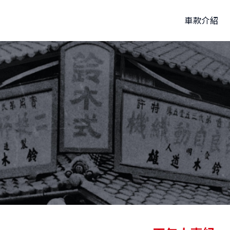
車款介紹
P
試乘
購車優惠
車款特輯
新車車主調查
線上賞車
車主活動
研究開發
據點資訊
原廠精品
品牌新知
動力科技與安全配備
預約保修
購車試算
公告訊息
車
THE NEW Jimny
VITARA
1,150,000起
NT$849,000起