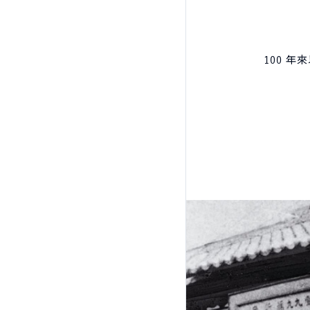
CARRY
NT$499,000起
100 