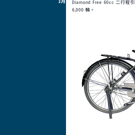
3月
Diamond Free 60c
6,000 輛。