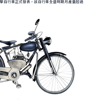
c 二行程引擎自行車正式發表，該自行車全盛時期月產量超過