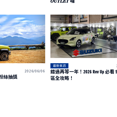
𝑶𝑼𝑻𝑳𝑬𝑻 囉
最新車訊
錯過再等一年！2026 Rev Up 必看 SU
2026/06/06
】粉絲抽獎
區全攻略！