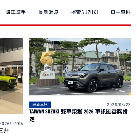
購車幫手
最新消息
探索SUZUKI
車主專區
款比較
車主登入
召回公告
S-CROSS
NT$1,040,000起
NT$980,000起
2026/06/23
最新車訊
TAIWAN SUZUKI 雙車榮獲 2026 車訊風雲獎肯
定
2026/07/04
港三井