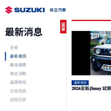
尚立汽車
NEWS
最新消息
最新車訊
車主AP
預約
全部
最新車訊
購車優惠
SWIFT
e VITARA
NT$730,000起
NT$
車主活動
品牌新知
最新車訊
𝟐𝟎𝟐𝟔全新𝐉𝐢𝐦𝐧𝐲
公告訊息
召回公告