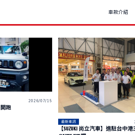
車款介紹
P
試乘
購車優惠
車款特輯
新車車主調查
線上賞車
車主活動
研究開發
據點資訊
原廠精品
品牌新知
動力科技與安全配備
預約保修
購車試算
公告訊息
車
THE NEW Jimny
VITARA
1,150,000起
NT$849,000起
2026/07/15
 試乘開跑
最新車訊
【SUZUKI 尚立汽車】進駐台中