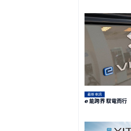
最新車訊
𝙚 能跨界 馭電而行