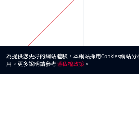
為提供您更好的網站體驗，本網站採用Cookies網站
用。更多說明請參考
隱私權政策
。
SWIFT
CARRY
預約試乘
e VITARA
線上賞車
THE NEW Jimny
據點資訊
VITARA
購車試算
S-CROSS
車款比較