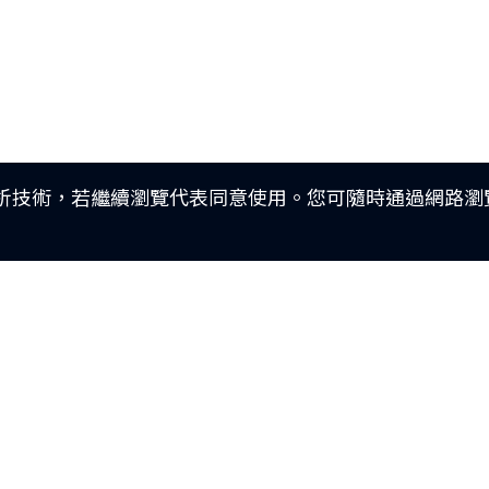
分析技術，若繼續瀏覽代表同意使用。您可隨時通過網路瀏覽
車款特輯
最新車訊
車主APP
追蹤我們
研究開發
購車優惠
新車車主調查
Facebook
動力科技與安全配備
車主活動
原廠精品
訂閱電子報
品牌新知
預約保修
公告訊息
車主登入
召回公告