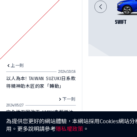
SWIFT
上一則
2024/10/16
以人為本! TAIWAN SUZUKI日系款
待精神助木匠的家「轉動」
下一則
2024/05/27
安全性召回改正 JIMNY車型燃油
泵顧客免費召回專案
為提供您更好的網站體驗，本網站採用Cookies網站
用。更多說明請參考
隱私權政策
。