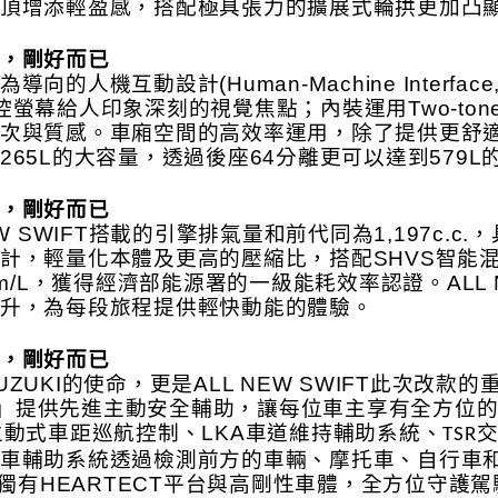
頂增添輕盈感，搭配極具張力的擴展式輪拱更加凸
，剛好而已
導向的人機互動設計(Human-Machine Interf
控螢幕給人印象深刻的視覺焦點；內裝運用Two-to
次與質感。車廂空間的高效率運用，除了提供更舒
265L的大容量，透過後座64分離更可以達到579L
，剛好而已
NEW SWIFT搭載的引擎排氣量和前代同為1,197c
計，輕量化本體及更高的壓縮比，搭配SHVS智能
5km/L，獲得經濟部能源署的一級能耗效率認證。ALL
升，為每段旅程提供輕快動能的體驗。
，剛好而已
ZUKI的使命，更是ALL NEW SWIFT此次改款的重大
ort」提供先進主動安全輔助，讓每位車主享有全方
主動式車距巡航控制、LKA車道維持輔助系統、
TSR
車輔助系統透過檢測前方的車輛、摩托車、自行車
KI獨有HEARTECT平台與高剛性車體，全方位守