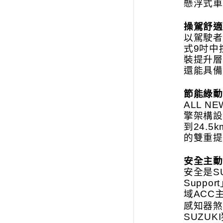
懸浮式車
操駕舒適
以駕駛者為
式9吋中
裝提升層
還能具備
節能綠動
ALL 
擎架構設
到24.
的雙重提
安全主動
安全是SU
Supp
域ACC
感知器煞
SUZU