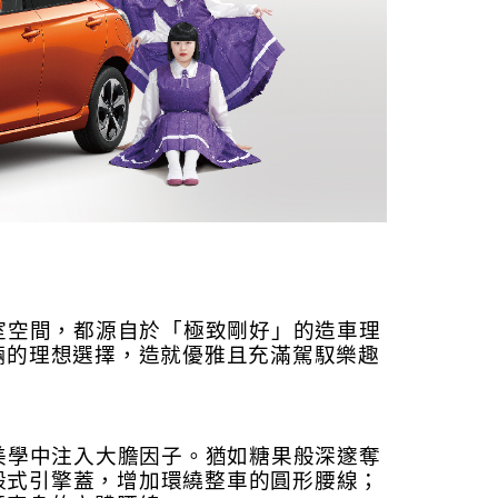
的車室空間，都源自於「極致剛好」的造車理
輛的理想選擇，造就優雅且充滿駕馭樂趣
日式美學中注入大膽因子。猶如糖果般深邃奪
蚌殼式引擎蓋，增加環繞整車的圓形腰線；