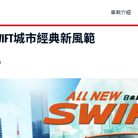
車款介紹
W SWIFT城市經典新風範
P
試乘
購車優惠
車款特輯
新車車主調查
線上賞車
車主活動
研究開發
據點資訊
原廠精品
品牌新知
動力科技與安全配備
預約保修
購車試算
公告訊息
車
0
THE NEW Jimny
VITARA
1,150,000起
NT$849,000起