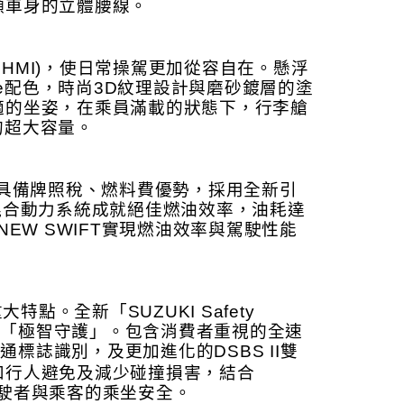
顯車身的立體腰線。
ace,HMI)，使日常操駕更加從容自在。懸浮
ne配色，時尚3D紋理設計與磨砂鍍層的塗
適的坐姿，在乘員滿載的狀態下，行李艙
的超大容量。
.c.，具備牌照稅、燃料費優勢，採用全新引
混合動力系統成就絕佳燃油效率，油耗達
 NEW SWIFT實現燃油效率與駕駛性能
特點。全新「SUZUKI Safety 
位的「極智守護」。包含消費者重視的全速
，及更加進化的DSBS II雙
交通標誌識別
和行人避免及減少碰撞損害，結合
護駕駛者與乘客的乘坐安全。