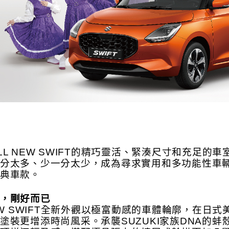
LL NEW SWIFT的精巧靈活、緊湊尺寸和充足
分太多、少一分太少，成為尋求實用和多功能性車
典車款。
，剛好而已
NEW SWIFT全新外觀以極富動感的車體輪廓，在
塗裝更增添時尚風采。承襲SUZUKI家族DNA的