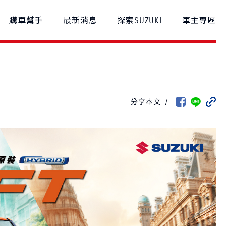
購車幫手
最新消息
探索SUZUKI
車主專區
款比較
車主登入
召回公告
分享本文
/
S-CROSS
NT$1,040,000起
NT$980,000起