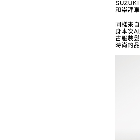
SUZU
和崇拜車
同樣來自
身本次A
古服裝髮
時尚的品