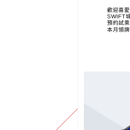
歡迎喜愛A
SWIF
預約試乘
本月領牌