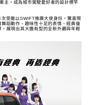
萬名車主，成為城市駕駛愛好者的設計標竿
，本次受邀以SWIFT推廣大使身份，驚喜現
的精確舞蹈動作、趣味性十足的表情、經典復
演繹，展現出其大膽有
型的全新外觀與年輕