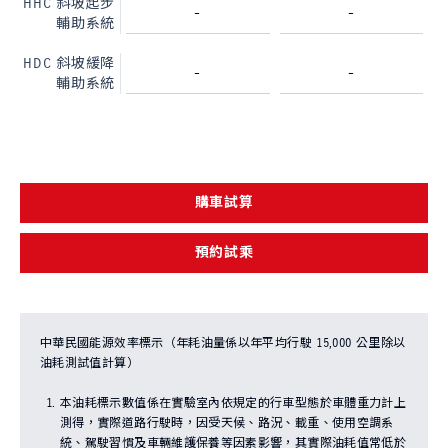
HHC 斜坡起步
-
-
輔助系統
HDC 斜坡緩降
-
-
輔助系統
購車試算
預約試乘
中華民國能源效率標示（年耗油量係以年平均行駛 15,000 公里除以
油耗測試值計算）
本油耗標示數值係在實驗室內依規定的行車型態於車體重力計上
測得，實際道路行駛時，因受天候、路況、載重、使用空調系
統、駕駛習慣及車輛維護保養等因素影響，其實際油耗值常低於