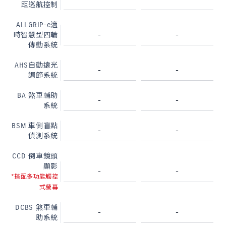
距巡航控制
ALLGRIP-e適
-
-
時智慧型四輪
傳動系統
AHS自動遠光
-
-
調節系統
BA 煞車輔助
-
-
系統
BSM 車側盲點
-
-
偵測系統
CCD 倒車鏡頭
顯影
-
-
*搭配多功能觸控
式螢幕
DCBS 煞車輔
-
-
助系統