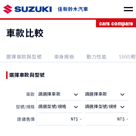
佳新鈴木汽車
cars compare
車款介紹
車款比較
選擇車款與型號
車身規格
動力性能
SHVS
SWIFT
e VITARA
選擇車款與型號
NT$730,000起
NT$1,150,000起
車款
型號/規格
NT$
-
NT$
-
建議售價
THE NEW Jimny
VITARA
NT$849,000起
NT$1,040,000起