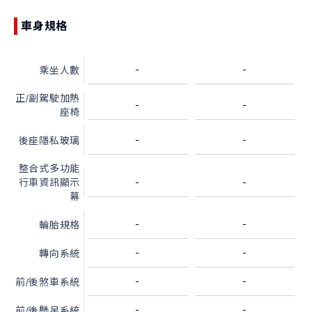
車身規格
-
-
乘坐人數
S-CROSS
CARRY
正/副駕駛加熱
-
-
座椅
NT$980,000起
NT$499,000起
-
-
後座隱私玻璃
購車幫手
整合式多功能
-
-
行車資訊顯示
預約試乘
線上賞車
據點資訊
幕
購車試算
車款比較
-
-
輪胎規格
-
-
轉向系統
最新消息
-
-
前/後煞車系統
最新車訊
購車優惠
車主活動
-
-
前/後懸吊系統