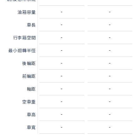
品牌新知
公告訊息
召回公告
-
-
油箱容量
探索SUZUKI
-
-
車長
車款特輯
研究開發
動力科技與安全配備
-
-
行李箱空間
-
-
最小迴轉半徑
車主專區
-
-
後輪距
車主APP
新車車主調查
原廠精品
-
-
前輪距
預約保修
車主登入
-
-
軸距
-
-
空車重
-
-
車高
-
-
車寬