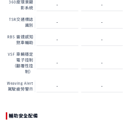
360度環景顯
-
-
影系統
TSR交通標誌
-
-
識別
RBS 雷達感知
-
-
煞車輔助
VSF 車輛穩定
電子控制
-
-
（翻覆性控
制）
Weaving Alert
-
-
駕駛疲勞警示
輔助安全配備