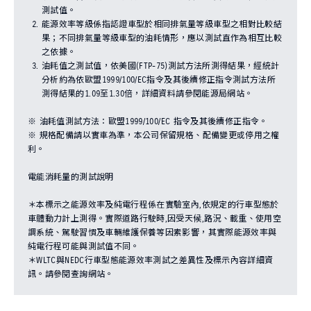
測試值。
能源效率等級係指認證車型於相同排氣量等級車型之相對比較結
果；不同排氣量等級車型的油耗情形，應以測試直作為相互比較
之依據。
油耗值之測試值，依美國(FTP-75)測試方法所測得結果，經統計
分析約為依歐盟1999/100/EC指令及其後續修正指令測試方法所
測得結果的1.09至1.30倍，詳細資料請參閱能源局網站。
※ 油耗值測試方法：歐盟1999/100/EC 指令及其後續修正指令。
※ 規格配備請以實車為準，本公司保留規格、配備變更或停用之權
利。
電能消耗量的測試說明
＊本標示之能源效率及純電行程係在實驗室內,依規定的行車型態於
車體動力計上測得。實際道路行駛時,因受天候,路況、載重、使用空
調系統、駕駛習慣及車輛維護保養等因素影響，其實際能源效率與
純電行程可能與測試值不同。
＊WLTC與NEDC行車型態能源效率測試之差異性及標示內容詳細資
訊。請參閱查詢網站。