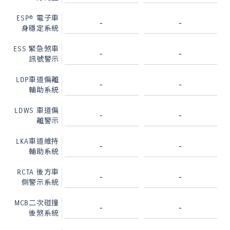
ESP® 電子車
-
-
身穩定系統
ESS 緊急煞車
-
-
訊號警示
LDP車道偏離
-
-
輔助系統
LDWS 車道偏
-
-
離警示
LKA車道維持
-
-
輔助系統
RCTA 後方車
-
-
側警示系統
MCB二次碰撞
-
-
後煞系統