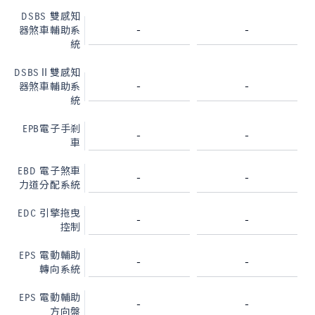
DSBS 雙感知
-
-
器煞車輔助系
統
DSBSⅡ雙感知
-
-
器煞車輔助系
統
EPB電子手剎
-
-
車
EBD 電子煞車
-
-
力道分配系統
EDC 引擎拖曳
-
-
控制
EPS 電動輔助
-
-
轉向系統
EPS 電動輔助
-
-
方向盤