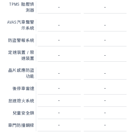
TPMS 胎壓偵
-
-
測器
AVAS汽車聲警
-
-
示系統
-
-
防盜警報系統
定速裝置 / 限
-
-
速裝置
晶片感應防盜
-
-
功能
-
-
後停車雷達
-
-
怠速熄火系統
-
-
兒童安全鎖
-
-
車門防撞鋼樑