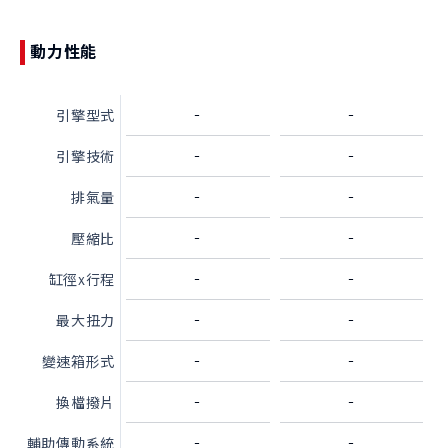
動力性能
-
-
引擎型式
-
-
引擎技術
-
-
排氣量
-
-
壓縮比
-
-
缸徑x行程
-
-
最大扭力
-
-
變速箱形式
-
-
換檔撥片
-
-
輔助傳動系統