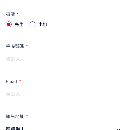
品牌新知
公告訊息
召回公告
稱謂
探索SUZUKI
先生
小姐
車款特輯
研究開發
動力科技與安全配備
手機號碼
車主專區
車主APP
新車車主調查
原廠精品
預約保修
車主登入
Email
通訊地址