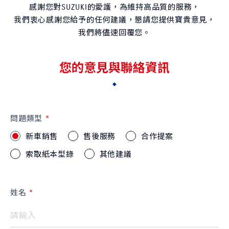
感謝您對SUZUKI的愛護，為維持高品質的服務，
我們衷心感謝您給予的任何建議，懇請您提供寶貴意見，
我們將儘速回覆您。
您的意見與聯絡資訊
S-CROSS
CARRY
NT$980,000起
NT$499,000起
問題類型
購車幫手
新車銷售
售後服務
合作提案
預約試乘
線上賞車
據點資訊
索取紙本型錄
其他建議
購車試算
車款比較
最新消息
姓名
最新車訊
購車優惠
車主活動