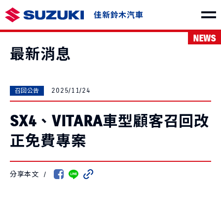
佳新鈴木汽車
NEWS
車款介紹
最新消息
2025/11/24
召回公告
SX4、VITARA車型顧客召回改
SWIFT
e VITARA
NT$730,000起
NT$1,150,000起
正免費專案
分享本文
/
THE NEW Jimny
VITARA
NT$849,000起
NT$1,040,000起