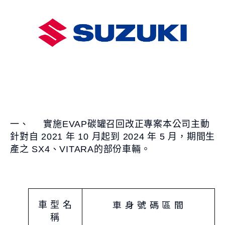
S-CROSS
CARRY
NT$980,000起
NT$499,000起
購車幫手
一、 實施EVAP碳罐召回改正專案本公司主動
針對自 2021 年 10 月起到 2024 年 5 月，期間生
預約試乘
線上賞車
據點資訊
產之 SX4、VITARA的部份車輛。
購車試算
車款比較
最新消息
車 身 號 碼 區 間
車 型 名
最新車訊
購車優惠
車主活動
稱