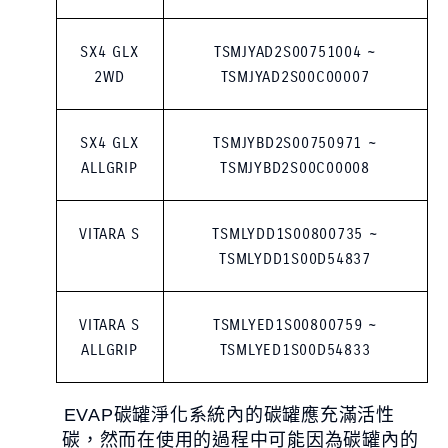
品牌新知
公告訊息
召回公告
SX4 GLX
TSMJYAD2S00751004 ~
探索SUZUKI
2WD
TSMJYAD2S00C00007
車款特輯
研究開發
動力科技與安全配備
SX4 GLX
TSMJYBD2S00750971 ~
ALLGRIP
TSMJYBD2S00C00008
車主專區
車主APP
新車車主調查
原廠精品
VITARA S
TSMLYDD1S00800735 ~
預約保修
車主登入
TSMLYDD1S00D54837
VITARA S
TSMLYED1S00800759 ~
ALLGRIP
TSMLYED1S00D54833
EVAP碳罐淨化系統內的碳罐應充滿活性
碳，然而在使用的過程中可能因為碳罐內的