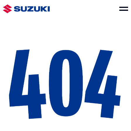
車款介紹
SWIFT
e VITARA
NT$730,000起
NT$1,150,000起
THE NEW Jimny
VITARA
NT$849,000起
NT$1,040,000起