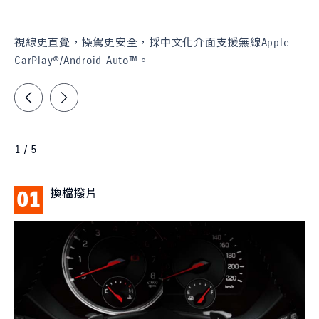
視線更直覺，操駕更安全，採中文化介面支援無線Apple
CarPlay®/Android Auto™。
1 / 5
換檔撥片
01
0