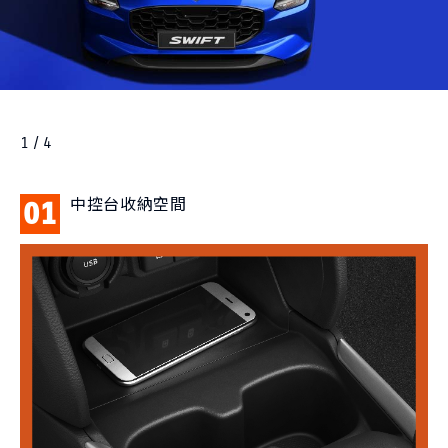
1 / 4
中控台收納空間
01
0