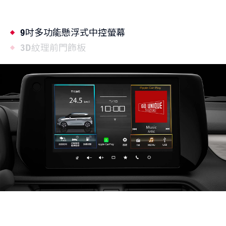
9吋多功能懸浮式中控螢幕
3D紋理前門飾板