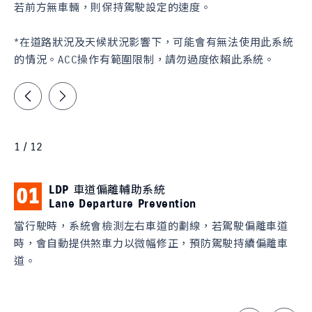
若前方無車輛，則保持駕駛設定的速度。
*在道路狀況及天候狀況影響下，可能會有無法使用此系統
的情況。ACC操作有範圍限制，請勿過度依賴此系統。
1 / 12
LDP 車道偏離輔助系統
01
0
Lane Departure Prevention
當行駛時，系統會檢測左右車道的劃線，若駕駛偏離車道
主
時，會自動提供煞車力以微幅修正，預防駕駛持續偏離車
爍
道。