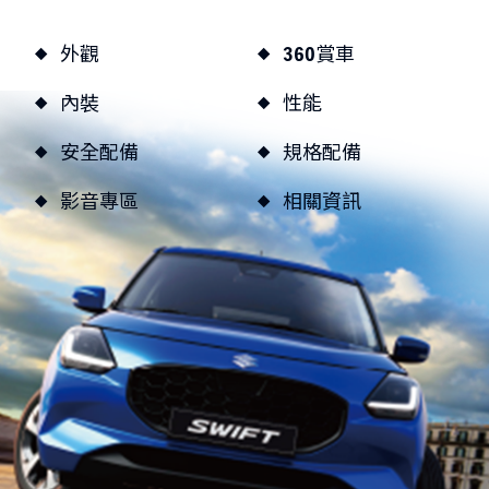
品牌新知
公告訊息
召回公告
外觀
360賞車
探索SUZUKI
內裝
性能
車款特輯
研究開發
動力科技與安全配備
安全配備
規格配備
車主專區
影音專區
相關資訊
車主APP
新車車主調查
原廠精品
預約保修
車主登入