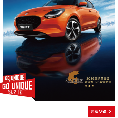
CARRY
NT$499,000起
購車幫手
預約試乘
線上賞車
據點資訊
購車試算
車款比較
最新消息
最新車訊
購車優惠
車主活動
觀看型錄