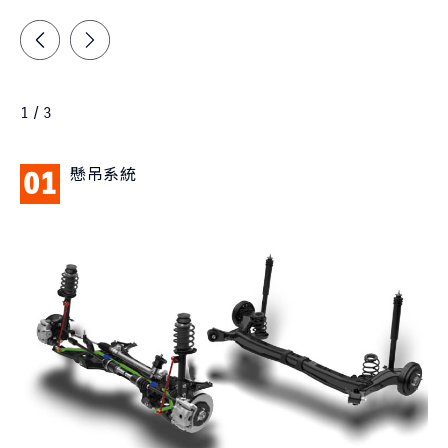
1 / 3
懸吊系統
01
0