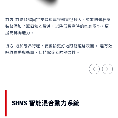
前方-前防傾桿固定支臂和連接器直徑擴大，並於防傾杆安
首
裝點添加了聚四氟乙烯片，以降低轉彎時的車身傾斜，更
駛
提高轉向能力。
後方-增加懸吊行程，使後輪更好地跟隨道路表面。 能有效
吸收震動與衝擊，保持駕乘者的舒適性。
SHVS 智能混合動力系統