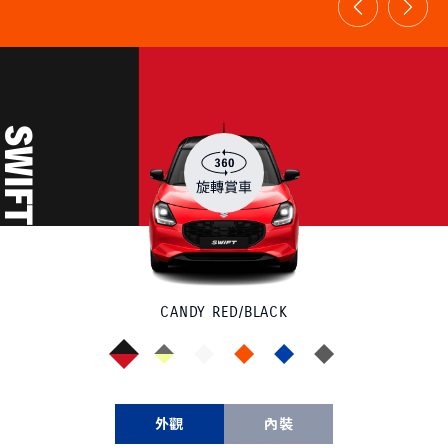
SWIFT
CANDY RED/BLACK
外觀
內裝