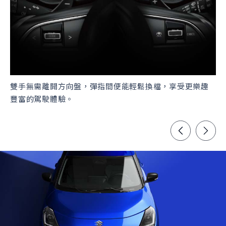
雙手無需離開方向盤，彈指間便能輕鬆換檔，享受更樂趣
頭
豐富的駕駛體驗。