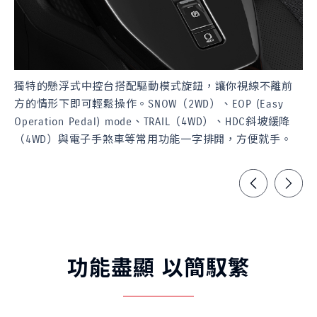
獨特的懸浮式中控台搭配驅動模式旋鈕，讓你視線不離前
新
方的情形下即可輕鬆操作。SNOW（2WD）、EOP (Easy
板
Operation Pedal) mode、TRAIL（4WD）、HDC斜坡緩降
獨
（4WD）與電子手煞車等常用功能一字排開，方便就手。
功能盡顯 以簡馭繁