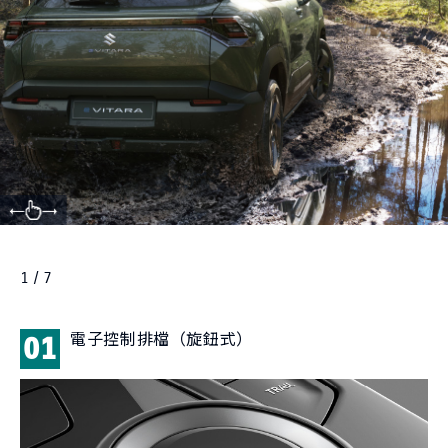
1 / 7
電子控制排檔（旋鈕式）
01
0