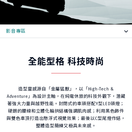
全能型格 科技時尚
造型靈感源自「金屬猛獸」，以「High-Tech &
Adventure」為設計主軸，在純電休旅的科技外觀下，潛藏
著強大力量與越野性能。封閉式的車頭搭配Y型LED頭燈；
硬朗的腰線和立體化輪拱結構強調肌肉感；利用黑色飾件
與雙色車頂打造出懸浮式視覺效果；最後以C型尾燈作結，
整體造型簡練又極具未來感。