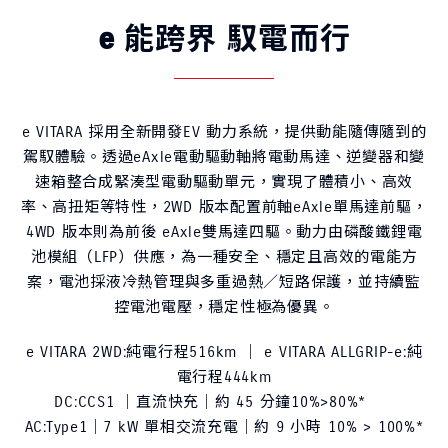
e 能跨界 馭電而行
e VITARA 採用全新開發EV 動力系統，提供動能隨傳隨到的
駕馭體驗。透過eAxle電動驅動軸將電動馬達、逆變器和變
速箱整合成緊湊型電動驅動單元，實現了體積小、高效
率、高扭矩等特性，2WD 版本配置前軸eAxle單馬達前驅，
4WD 版本則為前後 eAxle雙馬達四驅。動力由磷酸鐵鋰電
池模組（LFP）供應，為一種安全、穩定且高效的電能方
案，電池採液冷熱管理與多重過熱／短路保護，並持續監
控電池電壓，穩定性極為優異。
e VITARA 2WD:純電行程516km ｜ e VITARA ALLGRIP-e:純
電行程444km
DC:CCS1 ｜直流快充｜約 45 分鐘10%>80%*
AC:Type1｜7 kW 單相交流充電｜約 9 小時 10% > 100%*