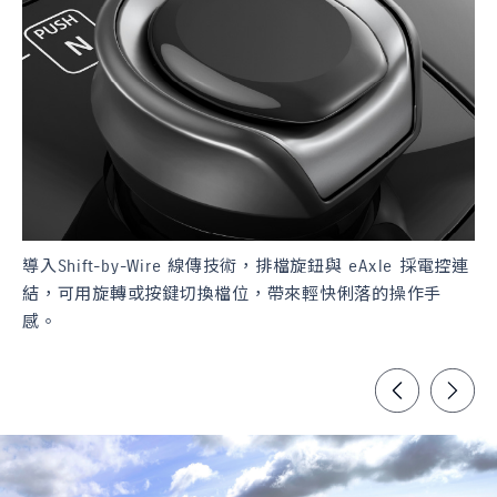
導入Shift-by-Wire 線傳技術，排檔旋鈕與 eAxle 採電控連
E
結，可用旋轉或按鍵切換檔位，帶來輕快俐落的操作手
N
感。
S