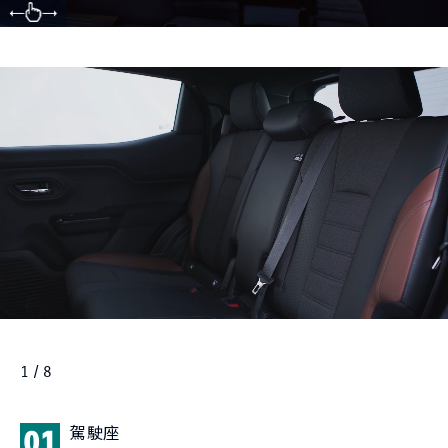
1 / 8
駕駛座
01
0