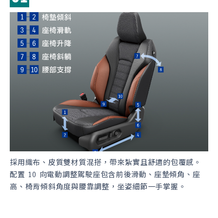
採用織布、皮質雙材質混搭，帶來紮實且舒適的包覆感。
後
配置 10 向電動調整駕駛座包含前後滑動、座墊傾角、座
部
高、椅背傾斜角度與腰靠調整，坐姿細節一手掌握。
整