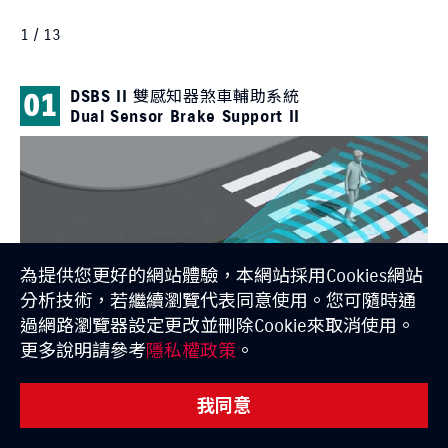
1 / 13
DSBS II 雙感知器煞車輔助系統
01
0
Dual Sensor Brake Support II
為提供您更好的網站體驗，本網站採用Cookies網站
分析技術，若繼續瀏覽代表同意使用。您可隨時通
過網路瀏覽器設定更改並刪除Cookie來取消使用。
更多說明請參考
隱私權政策
。
我同意
購車試算
據點資訊
預約試乘
線上賞車
擴大偵測範圍與視角，無論白天或夜晚，只要偵測到可能
當