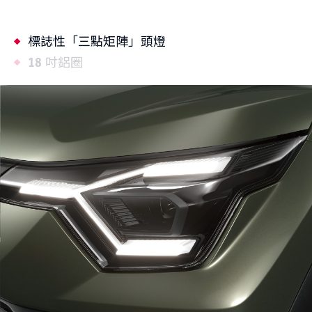
標誌性「三點矩陣」頭燈
18 吋鋁圈