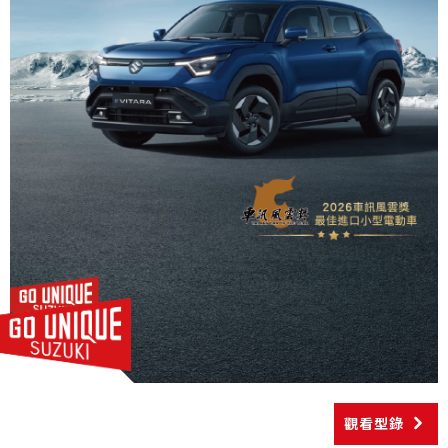
CARRY
NT$499,000起
購車幫手
預約試乘
線上賞車
據點資訊
購車試算
車款比較
最新消息
最新車訊
購車優惠
車主活動
觀看型錄