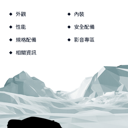
品牌新知
公告訊息
召回公告
外觀
內裝
探索SUZUKI
性能
安全配備
車款特輯
研究開發
動力科技與安全配備
規格配備
影音專區
車主專區
相關資訊
車主APP
新車車主調查
原廠精品
預約保修
車主登入