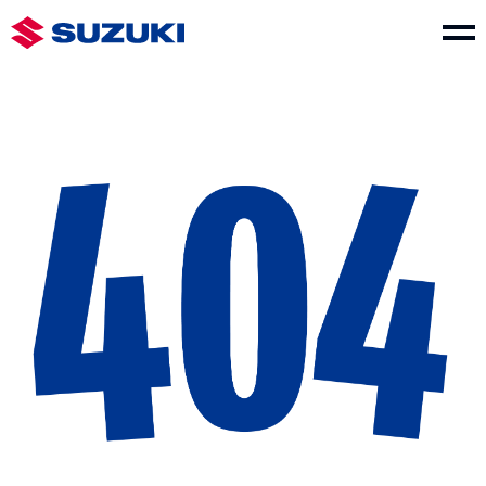
車款介紹
SWIFT
e VITARA
NT$730,000起
NT$1,150,000起
THE NEW Jimny
VITARA
NT$849,000起
NT$1,040,000起