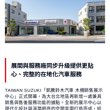
S-CROSS
CARRY
NT$980,000起
NT$499,000起
購車幫手
展間與服務廠同步升級提供更貼
預約試乘
線上賞車
據點資訊
心、完整的在地化汽車服務
購車試算
車款比較
TAIWAN SUZUKI「凱騰鈴木汽車 木柵銷售展示
最新消息
中心」正式開幕，為大台北地區再新增一處兼具
最新車訊
購車優惠
車主活動
銷售與售後服務功能的據點。全新的展示中心以
現代化設計與溫潤明亮的空間氛圍打造而成，結