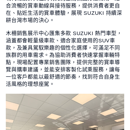
品牌新知
公告訊息
召回公告
合流暢的賞車動線與接待服務，提供消費者更自
在、貼近生活的賞車體驗，展現 SUZUKI 持續深
探索SUZUKI
耕台灣市場的決心。
車款特輯
研究開發
動力科技與安全配備
木柵銷售展示中心匯集多款 SUZUKI 熱門車型，
涵蓋都會輕量級車款、適合家庭使用的SUV車
款，及兼具駕馭樂趣的個性化選擇，可滿足不同
車主專區
族群的用車需求。為協助消費者快速掌握車輛特
點，現場配置專業銷售團隊，提供完整的賞車導
車主APP
新車車主調查
原廠精品
覽與購車建議，並能安排客製化試乘服務，讓每
預約保修
車主登入
一位客戶都能以最舒適的節奏，找到符合自身生
活風格的理想座駕。