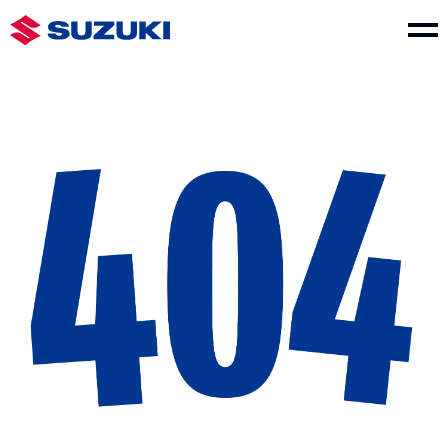
車款介紹
SWIFT
e VITARA
NT$730,000起
NT$1,150,000起
THE NEW Jimny
VITARA
NT$849,000起
NT$1,040,000起