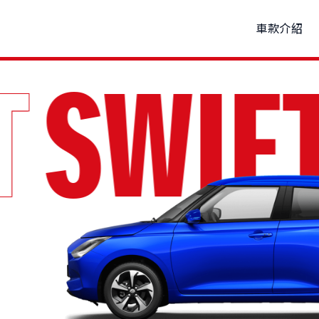
車款介紹
FT
SWI
P
試乘
購車優惠
車款特輯
新車車主調查
線上賞車
車主活動
研究開發
據點資訊
原廠精品
品牌新知
動力科技與安全配備
預約保修
購車試算
公告訊息
車
THE NEW Jimny
VITARA
1,150,000起
NT$849,000起