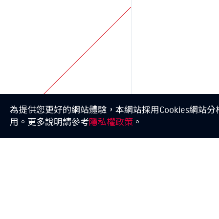
為提供您更好的網站體驗，本網站採用Cookies網站
用。更多說明請參考
隱私權政策
。
SWIFT
CARRY
預約試乘
e VITARA
線上賞車
THE NEW Jimny
據點資訊
VITARA
購車試算
S-CROSS
車款比較