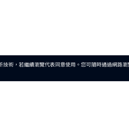
分析技術，若繼續瀏覽代表同意使用。您可隨時通過網路瀏覽
車款特輯
最新車訊
車主APP
追蹤我們
研究開發
購車優惠
新車車主調查
Facebook
動力科技與安全配備
車主活動
原廠精品
訂閱電子報
品牌新知
預約保修
公告訊息
車主登入