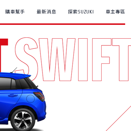
購車幫手
最新消息
探索SUZUKI
車主專區
FT
SWIF
款比較
車主登入
召回公告
S-CROSS
NT$1,040,000起
NT$980,000起