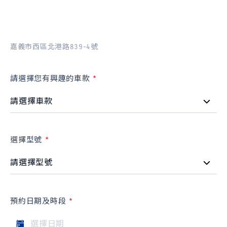
品牌新知
公告訊息
召回公告
探索SUZUKI
嘉義市西區北港路839-4號
車款特輯
研究開發
動力科技與安全配備
請選擇您有興趣的車款
車主專區
車主APP
新車車主調查
原廠精品
預約保修
車主登入
選擇型號
預約日期及時段