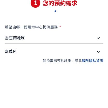
1
您的預約需求
希望由哪一間展示中心提供服務
S-CROSS
CARRY
NT$980,000起
NT$499,000起
購車幫手
如欲電話預約試乘，詳見
服務據點資訊
預約試乘
線上賞車
據點資訊
購車試算
車款比較
最新消息
最新車訊
購車優惠
車主活動