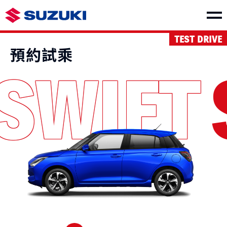
TEST DRIVE
車款介紹
預約試乘
SWIFT
SWIFT
e VITARA
NT$730,000起
NT$1,150,000起
THE NEW Jimny
VITARA
NT$849,000起
NT$1,040,000起